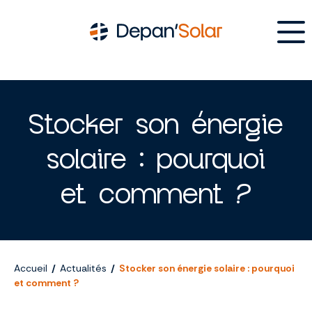
Allez
au
contenu
Stocker son énergie
solaire : pourquoi
et comment ?
Accueil
/
Actualités
/
Stocker son énergie solaire : pourquoi
et comment ?