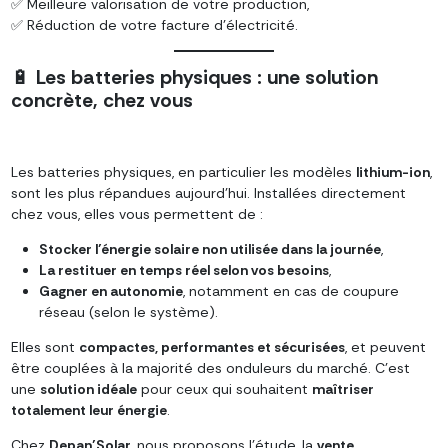
✅ Meilleure valorisation de votre production,
✅ Réduction de votre facture d’électricité.
🔋
Les batteries physiques : une solution
concrète, chez vous
Les batteries physiques, en particulier les modèles
lithium-ion
,
sont les plus répandues aujourd’hui. Installées directement
chez vous, elles vous permettent de :
Stocker l’énergie solaire non utilisée dans la journée
,
La restituer en temps réel selon vos besoins
,
Gagner en autonomie
, notamment en cas de coupure
réseau (selon le système).
Elles sont
compactes, performantes et sécurisées
, et peuvent
être couplées à la majorité des onduleurs du marché. C’est
une
solution idéale
pour ceux qui souhaitent
maîtriser
totalement leur énergie
.
Chez
Depan’Solar
, nous proposons l’étude, la
vente
,