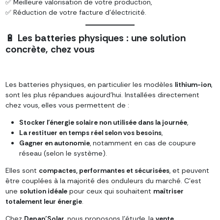
✅ Meilleure valorisation de votre production,
✅ Réduction de votre facture d’électricité.
🔋
Les batteries physiques : une solution
concrète, chez vous
Les batteries physiques, en particulier les modèles
lithium-ion
,
sont les plus répandues aujourd’hui. Installées directement
chez vous, elles vous permettent de :
Stocker l’énergie solaire non utilisée dans la journée
,
La restituer en temps réel selon vos besoins
,
Gagner en autonomie
, notamment en cas de coupure
réseau (selon le système).
Elles sont
compactes, performantes et sécurisées
, et peuvent
être couplées à la majorité des onduleurs du marché. C’est
une
solution idéale
pour ceux qui souhaitent
maîtriser
totalement leur énergie
.
Chez
Depan’Solar
, nous proposons l’étude, la
vente
,