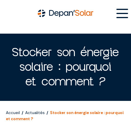
Allez
au
contenu
Stocker son énergie
solaire : pourquoi
et comment ?
Accueil
/
Actualités
/
Stocker son énergie solaire : pourquoi
et comment ?